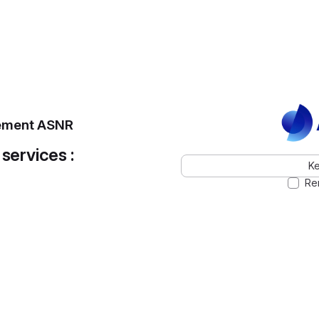
pement ASNR
 services :
K
Re