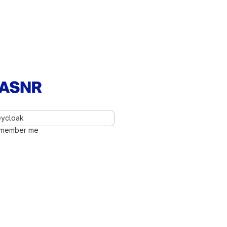
eycloak
member me