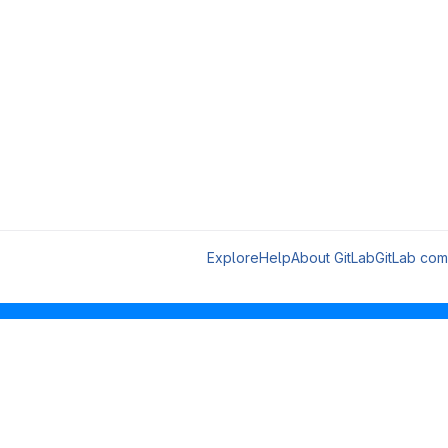
Explore
Help
About GitLab
GitLab com